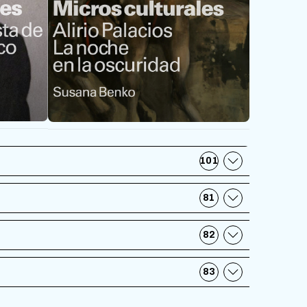
101
81
82
83