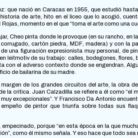
z: que nació en Caracas en 1955, que estudió hasta 
historia de arte, hito en el liceo que lo acogió, cuen
al Rojas, momento en el que “toma el arte como una cue
ajar, Cheo pinta donde le provoque (en su rancho, en la
n corrugado, cartón piedra, MDF, madera) y con la pa
 de una figuración expresionista muy personal, de pi
en leitmotiv de su trabajo: calles, bodegones, flores,
sta con el adverso contexto donde se engendran. Alg
ficio de bailarina de su madre.
 margen de los grandes circuitos del arte, la obra d
 la crítica. Juan Calzadilla se refiere a él como “el
 muy excepcionales”. Y Francisco Da Antonio encuent
 empeño de pintor que triunfa sobre todas sus flaq
, empecinado, porque “en esta época en la que mucha
ción”, como él mismo señala. Y eso hace que todo sea n